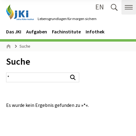
EN
Zum Inhalt springen
Zur Hauptnavigation springen
Suche 
Me
Lebensgrundlagen für morgen sichern
Gehe zur Startseite des Lebensgrundlagen für morgen sichern.
Navigation
Hauptmenü
Das JKI
Aufgaben
Fachinstitute
Infothek
Seitenpfad
Suche
Start
Inhalt:
Suche
Suchergebnis
Suchen
Es wurde kein Ergebnis gefunden zu
»*«
.