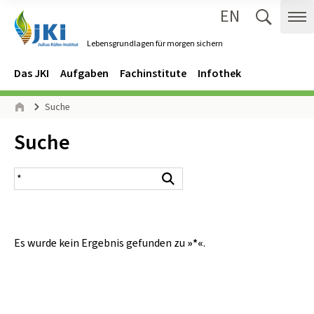
EN
Zum Inhalt springen
Zur Hauptnavigation springen
Suche 
Me
Lebensgrundlagen für morgen sichern
Gehe zur Startseite des Lebensgrundlagen für morgen sichern.
Navigation
Hauptmenü
Das JKI
Aufgaben
Fachinstitute
Infothek
Seitenpfad
Suche
Start
Inhalt:
Suche
Suchergebnis
Suchen
Es wurde kein Ergebnis gefunden zu
»*«
.