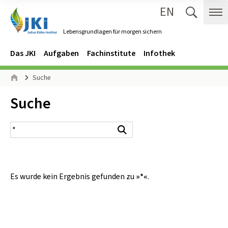
EN
Zum Inhalt springen
Zur Hauptnavigation springen
Suche 
Me
Lebensgrundlagen für morgen sichern
Gehe zur Startseite des Lebensgrundlagen für morgen sichern.
Navigation
Hauptmenü
Das JKI
Aufgaben
Fachinstitute
Infothek
Seitenpfad
Suche
Start
Inhalt:
Suche
Suchergebnis
Suchen
Es wurde kein Ergebnis gefunden zu
»*«
.