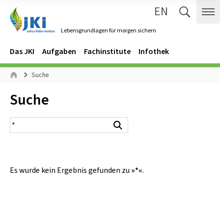
EN
Zum Inhalt springen
Zur Hauptnavigation springen
Suche 
Me
Lebensgrundlagen für morgen sichern
Gehe zur Startseite des Lebensgrundlagen für morgen sichern.
Navigation
Hauptmenü
Das JKI
Aufgaben
Fachinstitute
Infothek
Seitenpfad
Suche
Start
Inhalt:
Suche
Suchergebnis
Suchen
Es wurde kein Ergebnis gefunden zu
»*«
.