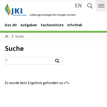
EN
Zum Inhalt springen
Zur Hauptnavigation springen
Suche 
Me
Lebensgrundlagen für morgen sichern
Gehe zur Startseite des Lebensgrundlagen für morgen sichern.
Navigation
Hauptmenü
Das JKI
Aufgaben
Fachinstitute
Infothek
Seitenpfad
Suche
Start
Inhalt:
Suche
Suchergebnis
Suchen
Es wurde kein Ergebnis gefunden zu
»*«
.