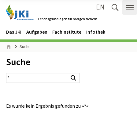
EN
Zum Inhalt springen
Zur Hauptnavigation springen
Suche 
Me
Lebensgrundlagen für morgen sichern
Gehe zur Startseite des Lebensgrundlagen für morgen sichern.
Navigation
Hauptmenü
Das JKI
Aufgaben
Fachinstitute
Infothek
Seitenpfad
Suche
Start
Inhalt:
Suche
Suchergebnis
Suchen
Es wurde kein Ergebnis gefunden zu
»*«
.