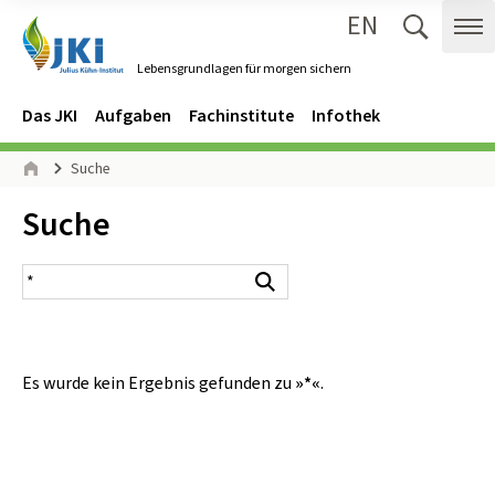
EN
Zum Inhalt springen
Zur Hauptnavigation springen
Suche 
Me
Lebensgrundlagen für morgen sichern
Gehe zur Startseite des Lebensgrundlagen für morgen sichern.
Navigation
Hauptmenü
Das JKI
Aufgaben
Fachinstitute
Infothek
Seitenpfad
Suche
Start
Inhalt:
Suche
Suchergebnis
Suchen
Es wurde kein Ergebnis gefunden zu
»*«
.