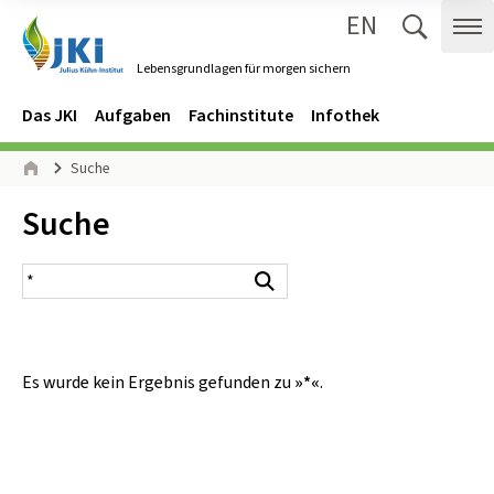
EN
Zum Inhalt springen
Zur Hauptnavigation springen
Suche 
Me
Lebensgrundlagen für morgen sichern
Gehe zur Startseite des Lebensgrundlagen für morgen sichern.
Navigation
Hauptmenü
Das JKI
Aufgaben
Fachinstitute
Infothek
Seitenpfad
Suche
Start
Inhalt:
Suche
Suchergebnis
Suchen
Es wurde kein Ergebnis gefunden zu
»*«
.