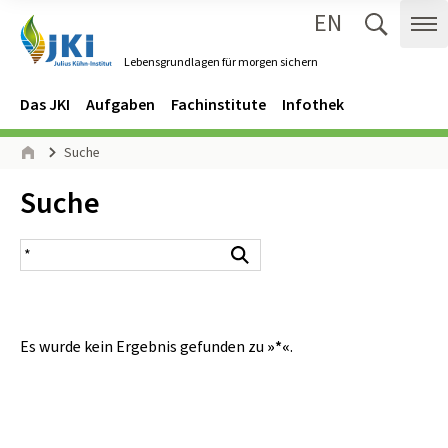
EN
Zum Inhalt springen
Zur Hauptnavigation springen
Suche 
Me
Lebensgrundlagen für morgen sichern
Gehe zur Startseite des Lebensgrundlagen für morgen sichern.
Navigation
Hauptmenü
Das JKI
Aufgaben
Fachinstitute
Infothek
Seitenpfad
Suche
Start
Inhalt:
Suche
Suchergebnis
Suchen
Es wurde kein Ergebnis gefunden zu
»*«
.