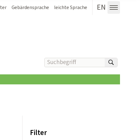
EN
ter
Gebärdensprache
leichte Sprache
Menü au
Suchbegriff(e) eingeben
suchen
Filter