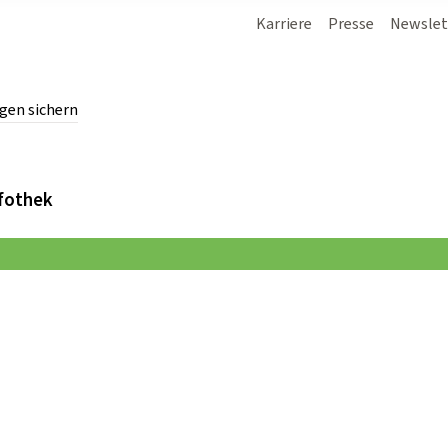
Karriere
Presse
Newslet
gen sichern
chern.
fothek