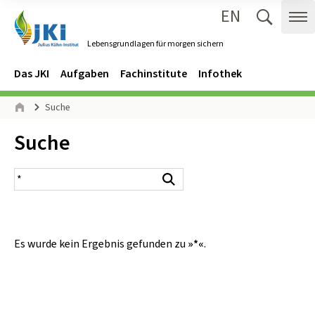
EN
Zum Inhalt springen
Zur Hauptnavigation springen
Suche 
Me
Lebensgrundlagen für morgen sichern
Gehe zur Startseite des Lebensgrundlagen für morgen sichern.
Navigation
Hauptmenü
Das JKI
Aufgaben
Fachinstitute
Infothek
Seitenpfad
Suche
Start
Inhalt:
Suche
Suchergebnis
Suchen
Es wurde kein Ergebnis gefunden zu
»*«
.