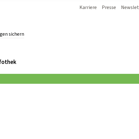
Karriere
Presse
Newslet
gen sichern
chern.
fothek