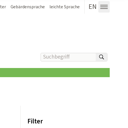
EN
ter
Gebärdensprache
leichte Sprache
Menü au
Suchbegriff(e) eingeben
suchen
Filter