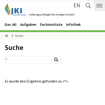
EN
Zum Inhalt springen
Zur Hauptnavigation springen
Suche 
Me
Lebensgrundlagen für morgen sichern
Gehe zur Startseite des Lebensgrundlagen für morgen sichern.
Navigation
Hauptmenü
Das JKI
Aufgaben
Fachinstitute
Infothek
Seitenpfad
Suche
Start
Inhalt:
Suche
Suchergebnis
Suchen
Es wurde kein Ergebnis gefunden zu
»*«
.