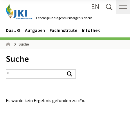
EN
Zum Inhalt springen
Zur Hauptnavigation springen
Suche 
Me
Lebensgrundlagen für morgen sichern
Gehe zur Startseite des Lebensgrundlagen für morgen sichern.
Navigation
Hauptmenü
Das JKI
Aufgaben
Fachinstitute
Infothek
Seitenpfad
Suche
Start
Inhalt:
Suche
Suchergebnis
Suchen
Es wurde kein Ergebnis gefunden zu
»*«
.