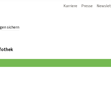
Karriere
Presse
Newslet
gen sichern
chern.
fothek