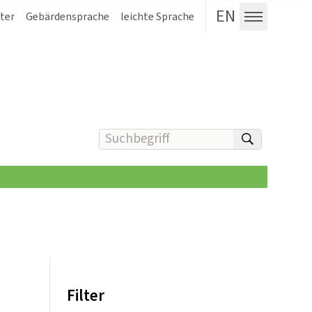
EN
ter
Gebärdensprache
leichte Sprache
Menü au
Suchbegriff(e) eingeben
suchen
Filter