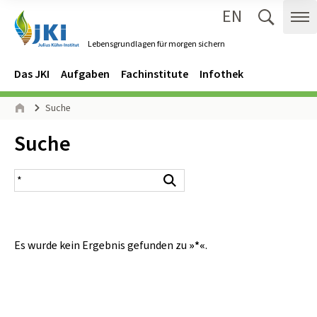
EN
Zum Inhalt springen
Zur Hauptnavigation springen
Suche 
Me
Lebensgrundlagen für morgen sichern
Gehe zur Startseite des Lebensgrundlagen für morgen sichern.
Navigation
Hauptmenü
Das JKI
Aufgaben
Fachinstitute
Infothek
Seitenpfad
Suche
Start
Inhalt:
Suche
Suchergebnis
Suchen
Es wurde kein Ergebnis gefunden zu
»*«
.