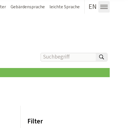
EN
ter
Gebärdensprache
leichte Sprache
Menü au
Suchbegriff(e) eingeben
suchen
Filter