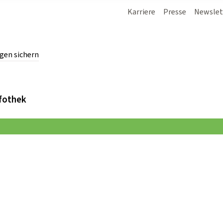
Karriere
Presse
Newslet
gen sichern
chern.
fothek