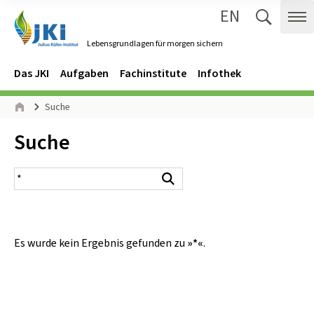
EN
Zum Inhalt springen
Zur Hauptnavigation springen
Suche 
Me
Lebensgrundlagen für morgen sichern
Gehe zur Startseite des Lebensgrundlagen für morgen sichern.
Navigation
Hauptmenü
Das JKI
Aufgaben
Fachinstitute
Infothek
Seitenpfad
Suche
Start
Inhalt:
Suche
Suchergebnis
Suchen
Es wurde kein Ergebnis gefunden zu
»*«
.