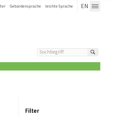
EN
ter
Gebärdensprache
leichte Sprache
Menü au
Suchbegriff(e) eingeben
suchen
Filter