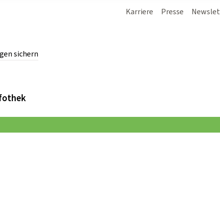
Karriere
Presse
Newslet
gen sichern
chern.
fothek