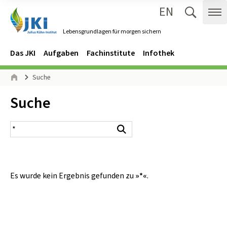
EN
Zum Inhalt springen
Zur Hauptnavigation springen
Suche 
Me
Lebensgrundlagen für morgen sichern
Gehe zur Startseite des Lebensgrundlagen für morgen sichern.
Navigation
Hauptmenü
Das JKI
Aufgaben
Fachinstitute
Infothek
Seitenpfad
Suche
Start
Inhalt:
Suche
Suchergebnis
Suchen
Es wurde kein Ergebnis gefunden zu
»*«
.