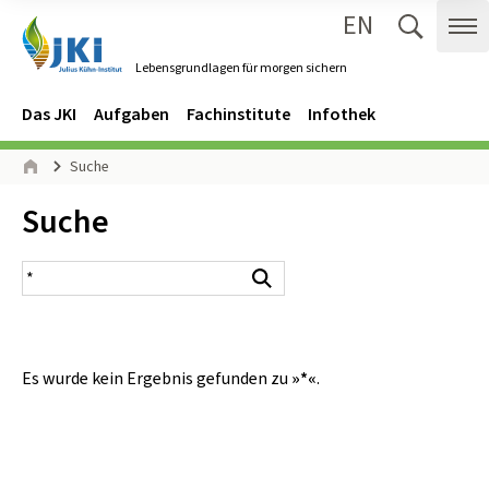
EN
Zum Inhalt springen
Zur Hauptnavigation springen
Suche 
Me
Lebensgrundlagen für morgen sichern
Gehe zur Startseite des Lebensgrundlagen für morgen sichern.
Navigation
Hauptmenü
Das JKI
Aufgaben
Fachinstitute
Infothek
Seitenpfad
Suche
Start
Inhalt:
Suche
Suchergebnis
Suchen
Es wurde kein Ergebnis gefunden zu
»*«
.