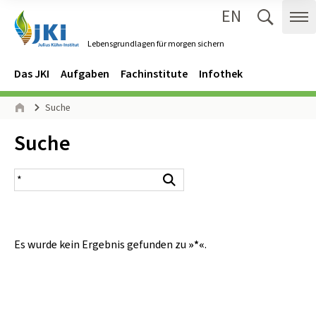
EN
Zum Inhalt springen
Zur Hauptnavigation springen
Suche 
Me
Lebensgrundlagen für morgen sichern
Gehe zur Startseite des Lebensgrundlagen für morgen sichern.
Navigation
Hauptmenü
Das JKI
Aufgaben
Fachinstitute
Infothek
Seitenpfad
Suche
Start
Inhalt:
Suche
Suchergebnis
Suchen
Es wurde kein Ergebnis gefunden zu
»*«
.