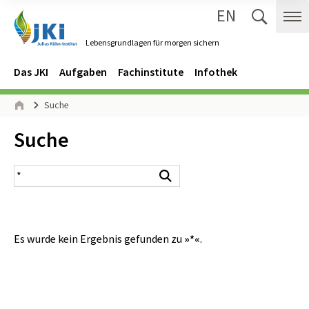
EN
Zum Inhalt springen
Zur Hauptnavigation springen
Suche 
Me
Lebensgrundlagen für morgen sichern
Gehe zur Startseite des Lebensgrundlagen für morgen sichern.
Navigation
Hauptmenü
Das JKI
Aufgaben
Fachinstitute
Infothek
Seitenpfad
Suche
Start
Inhalt:
Suche
Suchergebnis
Suchen
Es wurde kein Ergebnis gefunden zu
»*«
.