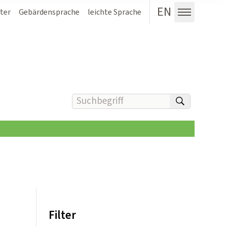
EN
ter
Gebärdensprache
leichte Sprache
Menü au
Suchbegriff(e) eingeben
suchen
Filter