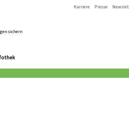
Karriere
Presse
Newslet
gen sichern
chern.
fothek