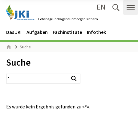
EN
Zum Inhalt springen
Zur Hauptnavigation springen
Suche 
Me
Lebensgrundlagen für morgen sichern
Gehe zur Startseite des Lebensgrundlagen für morgen sichern.
Navigation
Hauptmenü
Das JKI
Aufgaben
Fachinstitute
Infothek
Seitenpfad
Suche
Start
Inhalt:
Suche
Suchergebnis
Suchen
Es wurde kein Ergebnis gefunden zu
»*«
.