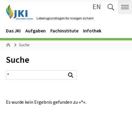
EN
Zum Inhalt springen
Zur Hauptnavigation springen
Suche 
Me
Lebensgrundlagen für morgen sichern
Gehe zur Startseite des Lebensgrundlagen für morgen sichern.
Navigation
Hauptmenü
Das JKI
Aufgaben
Fachinstitute
Infothek
Seitenpfad
Suche
Start
Inhalt:
Suche
Suchergebnis
Suchen
Es wurde kein Ergebnis gefunden zu
»*«
.