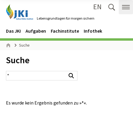
EN
Zum Inhalt springen
Zur Hauptnavigation springen
Suche 
Me
Lebensgrundlagen für morgen sichern
Gehe zur Startseite des Lebensgrundlagen für morgen sichern.
Navigation
Hauptmenü
Das JKI
Aufgaben
Fachinstitute
Infothek
Seitenpfad
Suche
Start
Inhalt:
Suche
Suchergebnis
Suchen
Es wurde kein Ergebnis gefunden zu
»*«
.