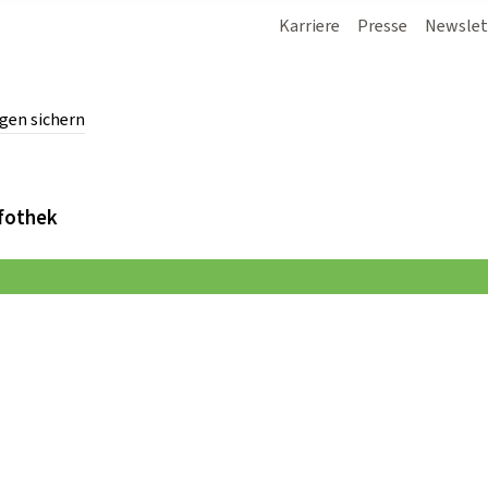
Karriere
Presse
Newslet
gen sichern
chern.
fothek