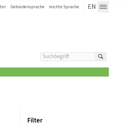
EN
ter
Gebärdensprache
leichte Sprache
Menü au
Suchbegriff(e) eingeben
suchen
Filter