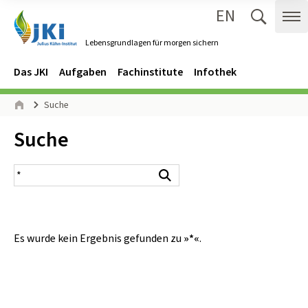
EN
Zum Inhalt springen
Zur Hauptnavigation springen
Suche 
Me
Lebensgrundlagen für morgen sichern
Gehe zur Startseite des Lebensgrundlagen für morgen sichern.
Navigation
Hauptmenü
Das JKI
Aufgaben
Fachinstitute
Infothek
Seitenpfad
Suche
Start
Inhalt:
Suche
Suchergebnis
Suchen
Es wurde kein Ergebnis gefunden zu
»*«
.