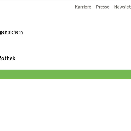
Karriere
Presse
Newslet
gen sichern
chern.
fothek