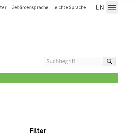
EN
ter
Gebärdensprache
leichte Sprache
Menü au
Suchbegriff(e) eingeben
suchen
Filter