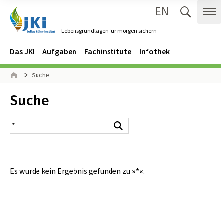
EN
Zum Inhalt springen
Zur Hauptnavigation springen
Suche 
Me
Lebensgrundlagen für morgen sichern
Gehe zur Startseite des Lebensgrundlagen für morgen sichern.
Navigation
Hauptmenü
Das JKI
Aufgaben
Fachinstitute
Infothek
Seitenpfad
Suche
Start
Inhalt:
Suche
Suchergebnis
Suchen
Es wurde kein Ergebnis gefunden zu
»*«
.