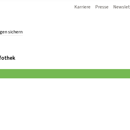
Karriere
Presse
Newslet
gen sichern
chern.
fothek