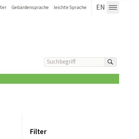
EN
ter
Gebärdensprache
leichte Sprache
Menü au
Suchbegriff(e) eingeben
suchen
Filter