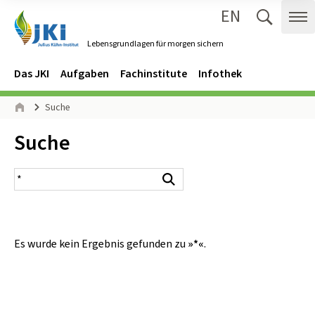
EN
Zum Inhalt springen
Zur Hauptnavigation springen
Suche 
Me
Lebensgrundlagen für morgen sichern
Gehe zur Startseite des Lebensgrundlagen für morgen sichern.
Navigation
Hauptmenü
Das JKI
Aufgaben
Fachinstitute
Infothek
Seitenpfad
Suche
Start
Inhalt:
Suche
Suchergebnis
Suchen
Es wurde kein Ergebnis gefunden zu
»*«
.