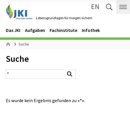
EN
Zum Inhalt springen
Zur Hauptnavigation springen
Suche 
Me
Lebensgrundlagen für morgen sichern
Gehe zur Startseite des Lebensgrundlagen für morgen sichern.
Navigation
Hauptmenü
Das JKI
Aufgaben
Fachinstitute
Infothek
Seitenpfad
Suche
Start
Inhalt:
Suche
Suchergebnis
Suchen
Es wurde kein Ergebnis gefunden zu
»*«
.