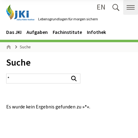
EN
Zum Inhalt springen
Zur Hauptnavigation springen
Suche 
Me
Lebensgrundlagen für morgen sichern
Gehe zur Startseite des Lebensgrundlagen für morgen sichern.
Navigation
Hauptmenü
Das JKI
Aufgaben
Fachinstitute
Infothek
Seitenpfad
Suche
Start
Inhalt:
Suche
Suchergebnis
Suchen
Es wurde kein Ergebnis gefunden zu
»*«
.