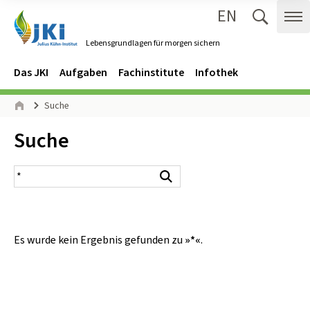
EN
Zum Inhalt springen
Zur Hauptnavigation springen
Suche 
Me
Lebensgrundlagen für morgen sichern
Gehe zur Startseite des Lebensgrundlagen für morgen sichern.
Navigation
Hauptmenü
Das JKI
Aufgaben
Fachinstitute
Infothek
Seitenpfad
Suche
Start
Inhalt:
Suche
Suchergebnis
Suchen
Es wurde kein Ergebnis gefunden zu
»*«
.