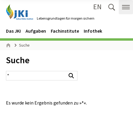
EN
Zum Inhalt springen
Zur Hauptnavigation springen
Suche 
Me
Lebensgrundlagen für morgen sichern
Gehe zur Startseite des Lebensgrundlagen für morgen sichern.
Navigation
Hauptmenü
Das JKI
Aufgaben
Fachinstitute
Infothek
Seitenpfad
Suche
Start
Inhalt:
Suche
Suchergebnis
Suchen
Es wurde kein Ergebnis gefunden zu
»*«
.