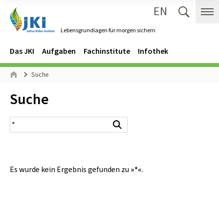
EN
Zum Inhalt springen
Zur Hauptnavigation springen
Suche 
Me
Lebensgrundlagen für morgen sichern
Gehe zur Startseite des Lebensgrundlagen für morgen sichern.
Navigation
Hauptmenü
Das JKI
Aufgaben
Fachinstitute
Infothek
Seitenpfad
Suche
Start
Inhalt:
Suche
Suchergebnis
Suchen
Es wurde kein Ergebnis gefunden zu
»*«
.