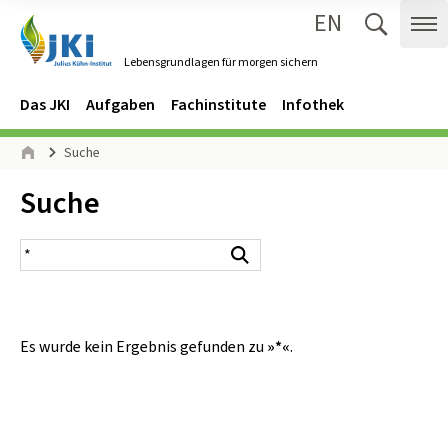
EN
Zum Inhalt springen
Zur Hauptnavigation springen
Suche 
Me
Lebensgrundlagen für morgen sichern
Gehe zur Startseite des Lebensgrundlagen für morgen sichern.
Navigation
Hauptmenü
Das JKI
Aufgaben
Fachinstitute
Infothek
Seitenpfad
Suche
Start
Inhalt:
Suche
Suchergebnis
Suchen
Es wurde kein Ergebnis gefunden zu
»*«
.