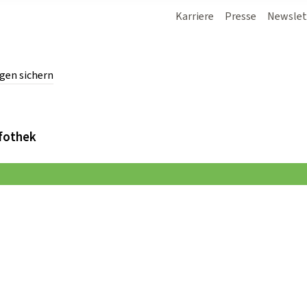
Karriere
Presse
Newslet
gen sichern
chern.
fothek