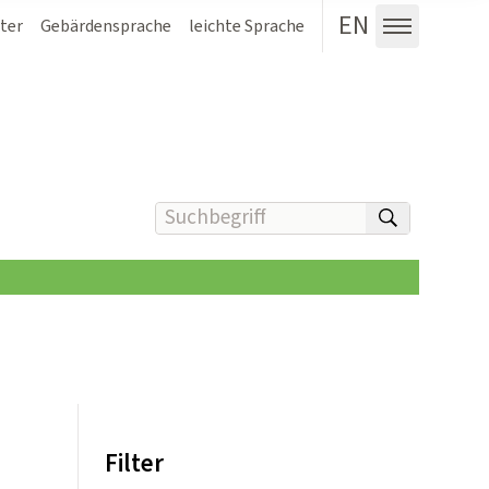
EN
ter
Gebärdensprache
leichte Sprache
Menü au
Suchbegriff(e) eingeben
suchen
Filter