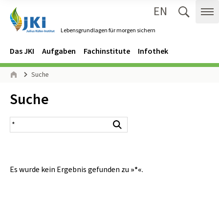
EN
Zum Inhalt springen
Zur Hauptnavigation springen
Suche 
Me
Lebensgrundlagen für morgen sichern
Gehe zur Startseite des Lebensgrundlagen für morgen sichern.
Navigation
Hauptmenü
Das JKI
Aufgaben
Fachinstitute
Infothek
Seitenpfad
Suche
Start
Inhalt:
Suche
Suchergebnis
Suchen
Es wurde kein Ergebnis gefunden zu
»*«
.