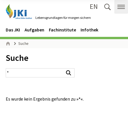
EN
Zum Inhalt springen
Zur Hauptnavigation springen
Suche 
Me
Lebensgrundlagen für morgen sichern
Gehe zur Startseite des Lebensgrundlagen für morgen sichern.
Navigation
Hauptmenü
Das JKI
Aufgaben
Fachinstitute
Infothek
Seitenpfad
Suche
Start
Inhalt:
Suche
Suchergebnis
Suchen
Es wurde kein Ergebnis gefunden zu
»*«
.