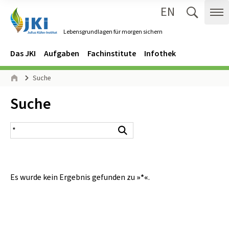
EN
Zum Inhalt springen
Zur Hauptnavigation springen
Suche 
Me
Lebensgrundlagen für morgen sichern
Gehe zur Startseite des Lebensgrundlagen für morgen sichern.
Navigation
Hauptmenü
Das JKI
Aufgaben
Fachinstitute
Infothek
Seitenpfad
Suche
Start
Inhalt:
Suche
Suchergebnis
Suchen
Es wurde kein Ergebnis gefunden zu
»*«
.