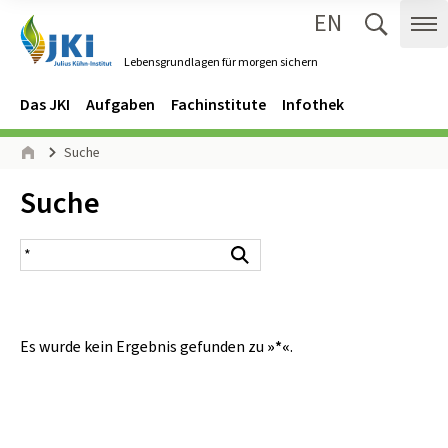
EN
Zum Inhalt springen
Zur Hauptnavigation springen
Suche 
Me
Lebensgrundlagen für morgen sichern
Gehe zur Startseite des Lebensgrundlagen für morgen sichern.
Navigation
Hauptmenü
Das JKI
Aufgaben
Fachinstitute
Infothek
Seitenpfad
Suche
Start
Inhalt:
Suche
Suchergebnis
Suchen
Es wurde kein Ergebnis gefunden zu
»*«
.