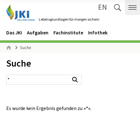
EN
Zum Inhalt springen
Zur Hauptnavigation springen
Suche 
Me
Lebensgrundlagen für morgen sichern
Gehe zur Startseite des Lebensgrundlagen für morgen sichern.
Navigation
Hauptmenü
Das JKI
Aufgaben
Fachinstitute
Infothek
Seitenpfad
Suche
Start
Inhalt:
Suche
Suchergebnis
Suchen
Es wurde kein Ergebnis gefunden zu
»*«
.