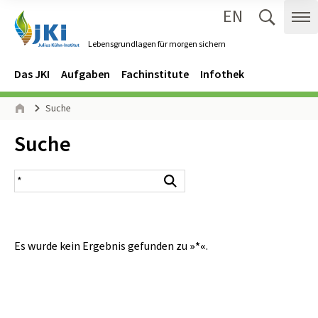
EN
Zum Inhalt springen
Zur Hauptnavigation springen
Suche 
Me
Lebensgrundlagen für morgen sichern
Gehe zur Startseite des Lebensgrundlagen für morgen sichern.
Navigation
Hauptmenü
Das JKI
Aufgaben
Fachinstitute
Infothek
Seitenpfad
Suche
Start
Inhalt:
Suche
Suchergebnis
Suchen
Es wurde kein Ergebnis gefunden zu
»*«
.