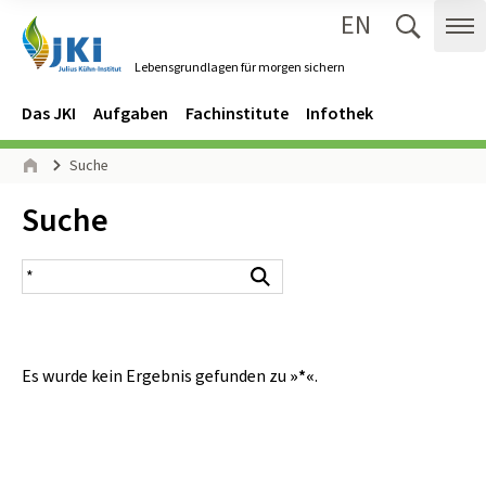
EN
Zum Inhalt springen
Zur Hauptnavigation springen
Suche 
Me
Lebensgrundlagen für morgen sichern
Gehe zur Startseite des Lebensgrundlagen für morgen sichern.
Navigation
Hauptmenü
Das JKI
Aufgaben
Fachinstitute
Infothek
Seitenpfad
Suche
Start
Inhalt:
Suche
Suchergebnis
Suchen
Es wurde kein Ergebnis gefunden zu
»*«
.