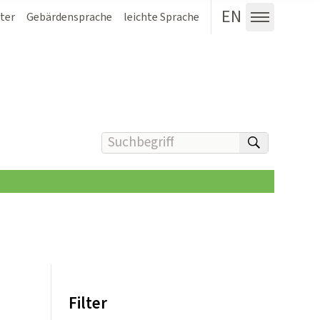
EN
ter
Gebärdensprache
leichte Sprache
Menü au
Suchbegriff(e) eingeben
suchen
Filter