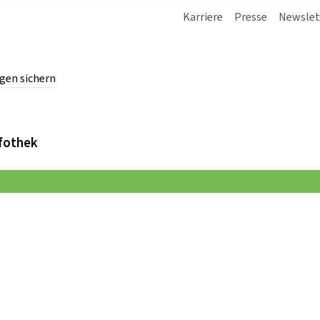
Karriere
Presse
Newslet
gen sichern
chern.
fothek