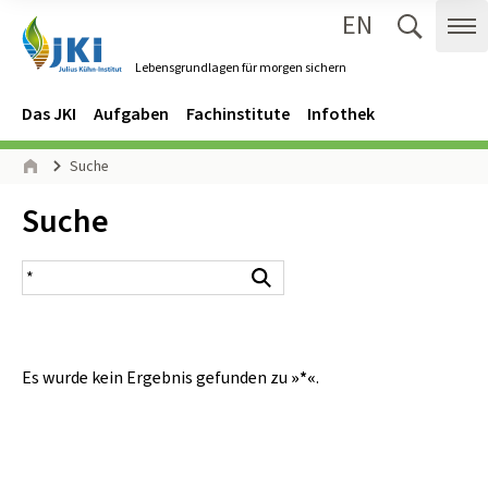
EN
Zum Inhalt springen
Zur Hauptnavigation springen
Suche 
Me
Lebensgrundlagen für morgen sichern
Gehe zur Startseite des Lebensgrundlagen für morgen sichern.
Navigation
Hauptmenü
Das JKI
Aufgaben
Fachinstitute
Infothek
Seitenpfad
Suche
Start
Inhalt:
Suche
Suchergebnis
Suchen
Es wurde kein Ergebnis gefunden zu
»*«
.