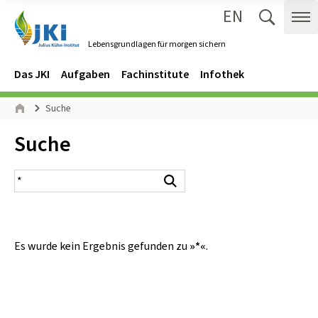
EN
Zum Inhalt springen
Zur Hauptnavigation springen
Suche 
Me
Lebensgrundlagen für morgen sichern
Gehe zur Startseite des Lebensgrundlagen für morgen sichern.
Navigation
Hauptmenü
Das JKI
Aufgaben
Fachinstitute
Infothek
Seitenpfad
Suche
Start
Inhalt:
Suche
Suchergebnis
Suchen
Es wurde kein Ergebnis gefunden zu
»*«
.